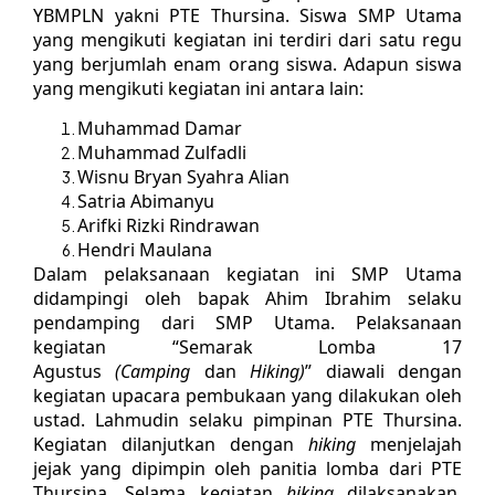
YBMPLN yakni PTE Thursina. Siswa SMP Utama
yang mengikuti kegiatan ini terdiri dari satu regu
yang berjumlah enam orang siswa. Adapun siswa
yang mengikuti kegiatan ini antara lain:
Muhammad Damar
Muhammad Zulfadli
Wisnu Bryan Syahra Alian
Satria Abimanyu
Arifki Rizki Rindrawan
Hendri Maulana
Dalam pelaksanaan kegiatan ini SMP Utama
didampingi oleh bapak Ahim Ibrahim selaku
pendamping dari SMP Utama. Pelaksanaan
kegiatan “Semarak Lomba 17
Agustus
(Camping
dan
Hiking)
” diawali dengan
kegiatan upacara pembukaan yang dilakukan oleh
ustad. Lahmudin selaku pimpinan PTE Thursina.
Kegiatan dilanjutkan dengan
hiking
menjelajah
jejak yang dipimpin oleh panitia lomba dari PTE
Thursina.
Selama kegiatan
hiking
dilaksanakan,