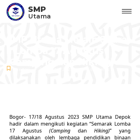
SMP
Utama
SMP Utama Meraih Juara
II Lomba 17 Agustus
(Camping dan Hiking)
-
-
Prestasi
22 Agustus 2023
No Comments
Bogor- 17/18 Agustus 2023 SMP Utama Depok
hadir dalam mengikuti kegiatan “Semarak Lomba
17 Agustus
(Camping
dan
Hiking)
” yang
dilaksanakan oleh lembaga pendidikan binaan